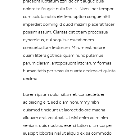
praesent luptatum zzril delenit augue duis
dolore te feugait nulla facilisi. Nam liber tempor
cum soluta nobis eleifend option congue nihil
imperdiet doming id quod mazim placerat facer
possim assum. Claritas est etiam processus
dynamicus, qui sequitur mutationem
consuetudium lectorum. Mirum est notare
quam littera gothica, quam nunc putamus
parum claram, anteposuerit litterarum formas
humanitatis per seacula quarta decima et quinta
decima.
Lorem ipsum dolor sit amet, consectetuer
adipiscing elit, sed diam nonummy nibh
euismod tincidunt ut laoreet dolore magna
aliquam erat volutpat. Ut wisi enim ad minim
veniam, quis nostrud exerci tation ullamcorper
suscipit lobortis nisl ut aliquip ex ea commodo