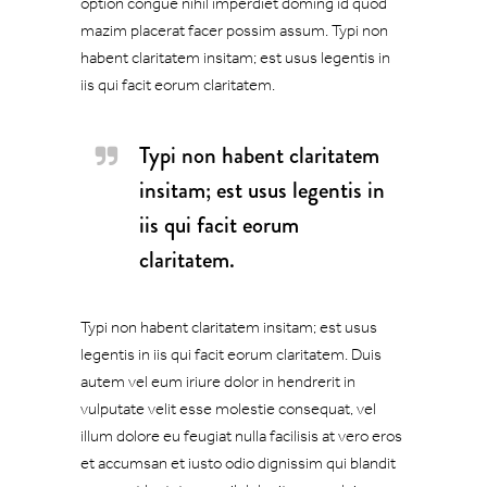
option congue nihil imperdiet doming id quod
mazim placerat facer possim assum. Typi non
habent claritatem insitam; est usus legentis in
iis qui facit eorum claritatem.
Typi non habent claritatem
insitam; est usus legentis in
iis qui facit eorum
claritatem.
Typi non habent claritatem insitam; est usus
legentis in iis qui facit eorum claritatem. Duis
autem vel eum iriure dolor in hendrerit in
vulputate velit esse molestie consequat, vel
illum dolore eu feugiat nulla facilisis at vero eros
et accumsan et iusto odio dignissim qui blandit