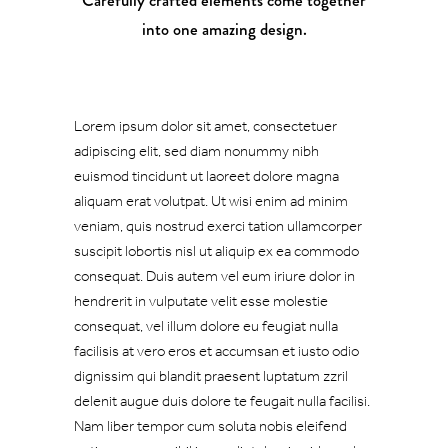
Carefully crafted elements come together
into one amazing design.
Lorem ipsum dolor sit amet, consectetuer
adipiscing elit, sed diam nonummy nibh
euismod tincidunt ut laoreet dolore magna
aliquam erat volutpat. Ut wisi enim ad minim
veniam, quis nostrud exerci tation ullamcorper
suscipit lobortis nisl ut aliquip ex ea commodo
consequat. Duis autem vel eum iriure dolor in
hendrerit in vulputate velit esse molestie
consequat, vel illum dolore eu feugiat nulla
facilisis at vero eros et accumsan et iusto odio
dignissim qui blandit praesent luptatum zzril
delenit augue duis dolore te feugait nulla facilisi.
Nam liber tempor cum soluta nobis eleifend